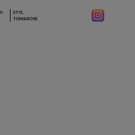
J
STYL
TOM&ROSE