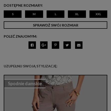
DOSTĘPNE ROZMIARY:
S
M
L
XL
XXL
SPRAWDŹ SWÓJ ROZMIAR
POLEĆ ZNAJOMYM:
UZUPEŁNIJ SWOJĄ STYLIZACJĘ:
Spodnie damskie