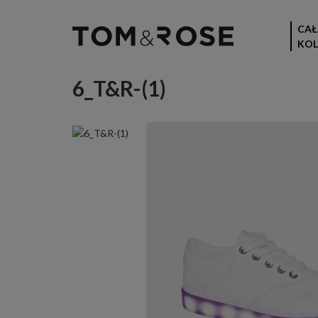
CAŁ
KOL
6_T&R-(1)