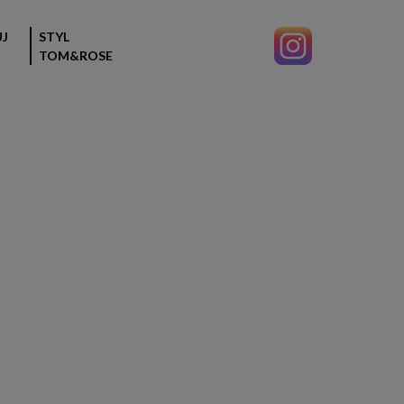
J
STYL
TOM&ROSE