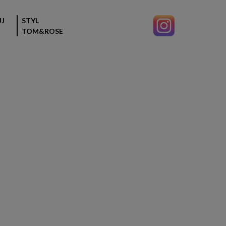
J
STYL
TOM&ROSE