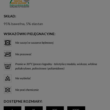
SKŁAD:
95% bawełna, 5% elastan
WSKAZÓWKI PIELĘGNACYJNE:
Nie suszyć w suszarce bębnowej
Nie prasować
Pranie w 30°C (proces łagodny - tekstylia z modalu, wiskoza, włókna
poliakrylowe, poliestrowe i poliamidowe)
Nie wybielać
Nie prać chemicznie
DOSTĘPNE ROZMIARY:
L
XL
XXL
XXXL