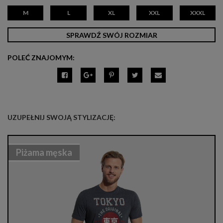
M
L
XL
XXL
XXXL
SPRAWDŹ SWÓJ ROZMIAR
POLEĆ ZNAJOMYM:
UZUPEŁNIJ SWOJĄ STYLIZACJĘ:
Piżama męska