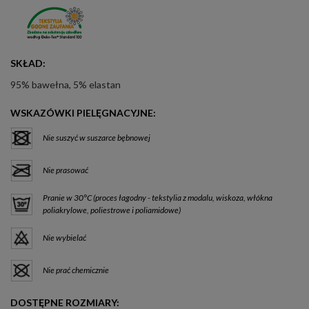
SKŁAD:
95% bawełna, 5% elastan
WSKAZÓWKI PIELĘGNACYJNE:
Nie suszyć w suszarce bębnowej
Nie prasować
Pranie w 30°C (proces łagodny - tekstylia z modalu, wiskoza, włókna
poliakrylowe, poliestrowe i poliamidowe)
Nie wybielać
Nie prać chemicznie
DOSTĘPNE ROZMIARY: