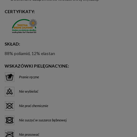
CERTYFIKATY:
SKŁAD:
88% poliamid, 12% elastan
WSKAZÓWKI PIELĘGNACYJNE:
Pranie ręczne
Nie wybielać
Nie prać chemicznie
Nie suszyć w suszarce bębnowej
Nie prasować