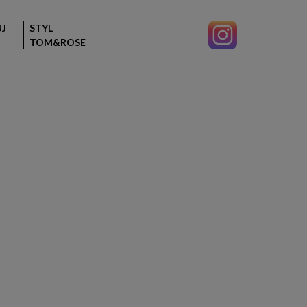
J
STYL
TOM&ROSE