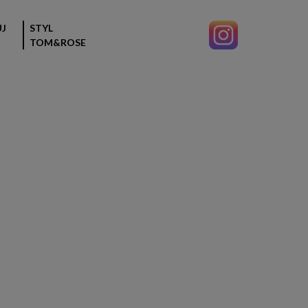
J
STYL
TOM&ROSE