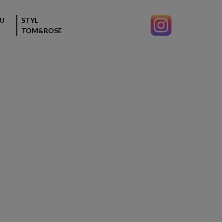
J
STYL
TOM&ROSE