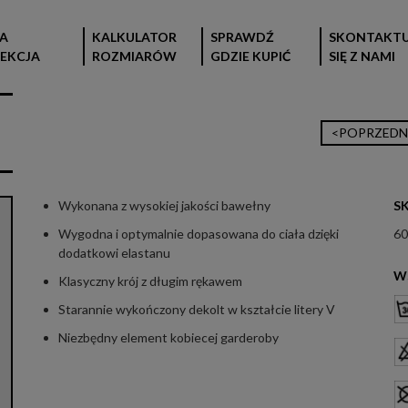
A
KALKULATOR
SPRAWDŹ
SKONTAKTU
EKCJA
ROZMIARÓW
GDZIE KUPIĆ
SIĘ Z NAMI
<POPRZEDN
Wykonana z wysokiej jakości bawełny
S
Wygodna i optymalnie dopasowana do ciała dzięki
60
dodatkowi elastanu
W
Klasyczny krój z długim rękawem
Starannie wykończony dekolt w kształcie litery V
Niezbędny element kobiecej garderoby