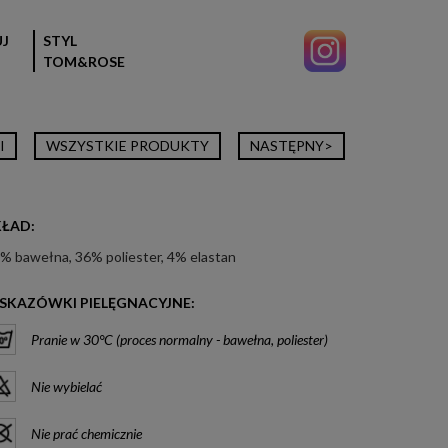
J
STYL
TOM&ROSE
I
WSZYSTKIE PRODUKTY
NASTĘPNY>
KŁAD:
% bawełna, 36% poliester, 4% elastan
SKAZÓWKI PIELĘGNACYJNE:
Pranie w 30°C (proces normalny - bawełna, poliester)
Nie wybielać
Nie prać chemicznie