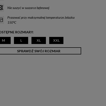
Nie suszyć w suszarce bębnowej
Prasować przy maksymalnej temperaturze żelazka
150°C
OSTĘPNE ROZMIARY:
M
L
XL
XXL
SPRAWDŹ SWÓJ ROZMIAR