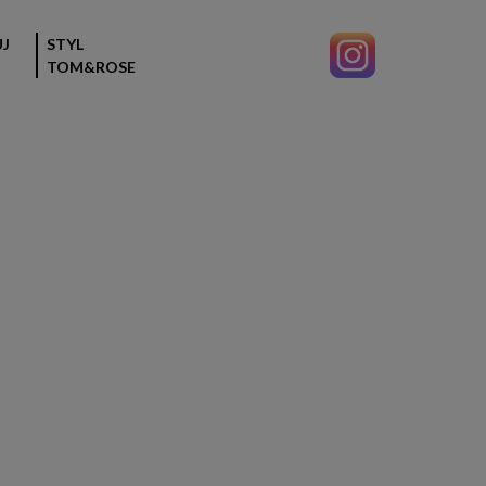
J
STYL
TOM&ROSE