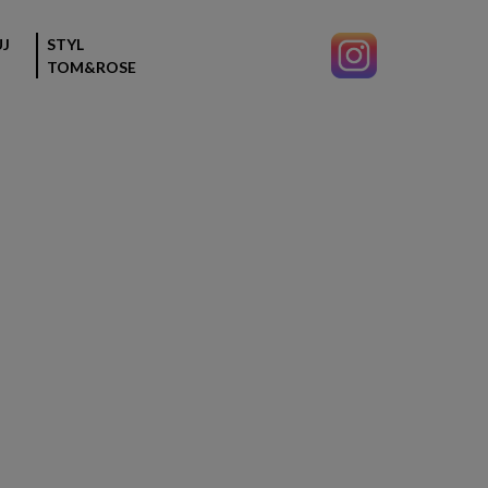
J
STYL
TOM&ROSE