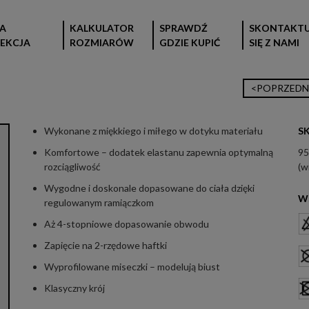
A
KALKULATOR
SPRAWDŹ
SKONTAKTU
EKCJA
ROZMIARÓW
GDZIE KUPIĆ
SIĘ Z NAMI
<POPRZEDN
Wykonane z miękkiego i miłego w dotyku materiału
S
Komfortowe – dodatek elastanu zapewnia optymalną
95
rozciągliwość
(w
Wygodne i doskonale dopasowane do ciała dzięki
W
regulowanym ramiączkom
Aż 4-stopniowe dopasowanie obwodu
Zapięcie na 2-rzędowe haftki
Wyprofilowane miseczki – modelują biust
Klasyczny krój