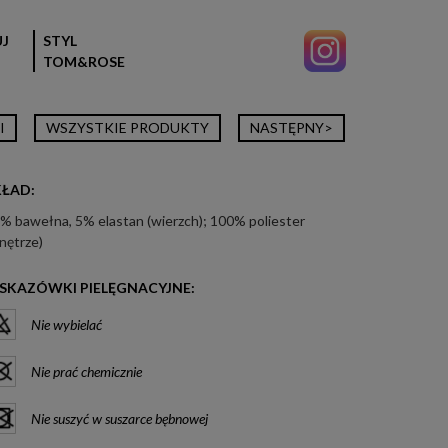
J
STYL
TOM&ROSE
I
WSZYSTKIE PRODUKTY
NASTĘPNY>
KŁAD:
% bawełna, 5% elastan (wierzch); 100% poliester
nętrze)
SKAZÓWKI PIELĘGNACYJNE:
Nie wybielać
Nie prać chemicznie
Nie suszyć w suszarce bębnowej