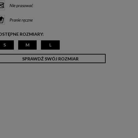
Nie prasować
Pranie ręczne
OSTĘPNE ROZMIARY:
S
M
L
SPRAWDŹ SWÓJ ROZMIAR