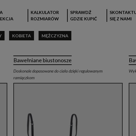
A
KALKULATOR
SPRAWDŹ
SKONTAKTU
EKCJA
ROZMIARÓW
GDZIE KUPIĆ
SIĘ Z NAMI
Y
KOBIETA
MĘŻCZYZNA
Bawełniane biustonosze
Ba
Doskonale dopasowane do ciała dzięki regulowanym
Wyk
ramiączkom