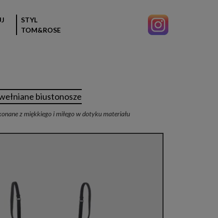
J
STYL
TOM&ROSE
wełniane biustonosze
onane z miękkiego i miłego w dotyku materiału