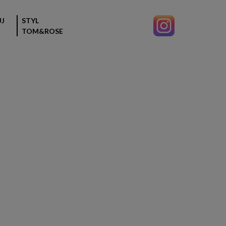
J
STYL
TOM&ROSE